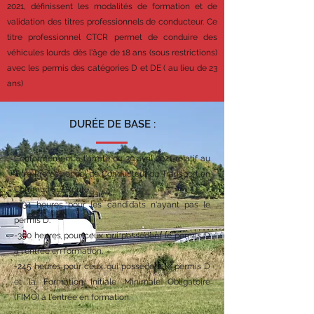
2021, définissent les modalités de formation et de
validation des titres professionnels de conducteur. Ce
titre professionnel CTCR permet de conduire des
véhicules lourds dès l'âge de 18 ans (sous restrictions)
avec les permis des catégories D et DE ( au lieu de 23
ans)
DURÉE DE BASE :
Conformément à l'arrêté du 30 avril 2021 relatif au
Titre Professionnel de Conducteur du Transport en
Commun sur Route :
-434 heures pour les candidats n'ayant pas le
permis D.
-350 heures pour ceux qui possèdent le permis D
à l'entrée en formation.
-245 heures pour ceux qui possèdent le permis D
et la Formation Initiale Minimale Obligatoire
(FIMO) à l'entrée en formation.