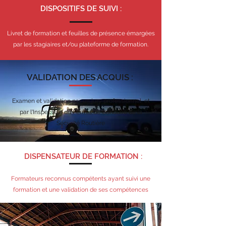
DISPOSITIFS DE SUIVI :
Livret de formation et feuilles de présence émargées
par les stagiaires et/ou plateforme de formation.
VALIDATION DES ACQUIS :
Examen et validation par un jury professionnel, et
par l'Inspecteur du Permis de Conduire de la
Sécurité Routière
DISPENSATEUR DE FORMATION :
Formateurs reconnus compétents ayant suivi une
formation et une validation de ses compétences