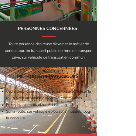
selon des horaires prescrits et sur des itinéraires
comportant des points d'arrêt définis
PERSONNES CONCERNÉES :
Toute personne désireuse d’exercer le métier de
conducteur, en transport public comme en transport
privé, sur véhicule de transport en commun.
MÉTHODES PÉDAGOGIQUES :
Cours théoriques et pratiques sur piste et/ou sur la
route avec un véhicule à double commandes.
En cours collectifs et/ou E-Learning.
Sur la route, sur véhicule et/ou sur simulateur pour
la conduite.