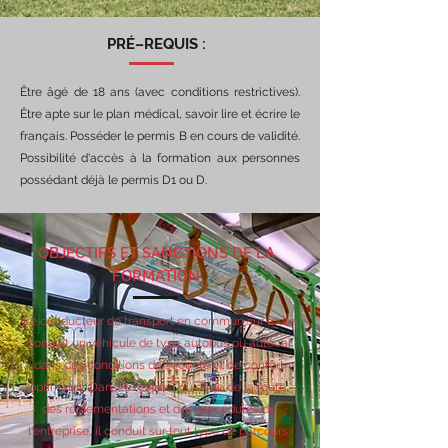
PRÉ–REQUIS :
Être âgé de 18 ans (avec conditions restrictives).
Être apte sur le plan médical, savoir lire et écrire le
français. Posséder le permis B en cours de validité.
Possibilité d'accès à la formation aux personnes
possédant déjà le permis D1 ou D.
OBJECTIFS ET SANCTIONS DE LA
FORMATION
Le conducteur de transport en commun sur route
conduit un véhicule de type autobus ou autocar
dans des conditions de sécurité et de confort
optimales. Dans le respect du code de la route,
des réglementations et des procédures de
l'entreprise, il conduit sur tout type de parcours,