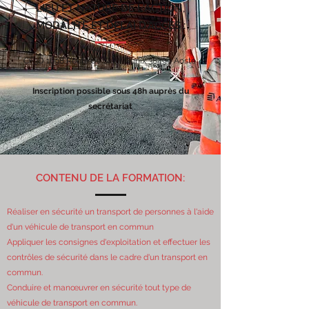
LIEU ET NATURE DE L’ACTION,
MODALITE ET DELAI D'ACCES :
CF3D 1698 Route de Saint Genix 38490 Aoste
Inscription possible sous 48h auprès du
secrétariat
CONTENU DE LA FORMATION:
Réaliser en sécurité un transport de personnes à l'aide
d'un véhicule de transport en commun
Appliquer les consignes d'exploitation et effectuer les
contrôles de sécurité dans le cadre d'un transport en
commun.
Conduire et manœuvrer en sécurité tout type de
véhicule de transport en commun.