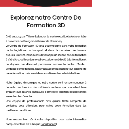
Explorez notre Centre De
Formation 3D
Créé en 2015 par Thierry Letondor, le centre est situé à Aoste en Isère
à proximité de Bourgoin-Jallieu et de Chambéry.
Le Centre de Formation 3D vous accompagne dans votre formation
de la logistique du transport et dans le domaine des travaux
publics. En 2026, nous avons développé un second site de formation
à Val-d’Arc, cette antenne est exclusivement dédié à la formation et
ne dispose pas d’accueil permanent comme le centre d'Aoste.
Véritable centre familial, nous vous accompagnerons tout au long de
votre formation, mais aussi dans vos démarches administratives.
Notre équipe dynamique et notre centre sont en permanence à
l'écoute des besoins des différents secteurs qui souhaitent faire
évoluer leurs salariés, mais aussi permettre l'insertion des personnes
en recherche d'emploi.
Une équipe de professionnels ainsi qu'une flotte complète de
véhicules vous attendent pour suivre votre formation dans les
meilleures conditions.
Nous restons bien sûr à votre disposition pour toute information
complémentaire (Cf rubrique
Coordonnées
).