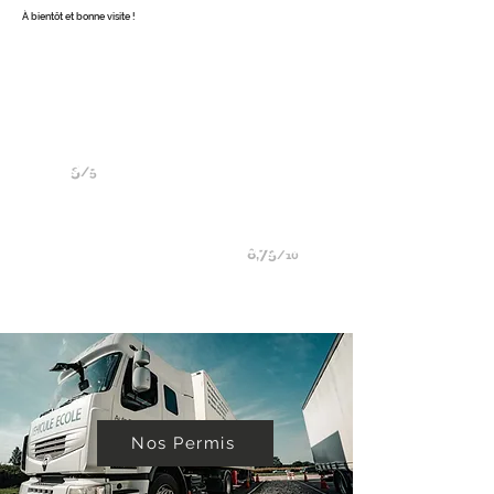
À bientôt et bonne visite !
ACCESSIBILITÉ
HANDICAPÉ
Nous acceptons les
personnes en situation
d'handicap sous réserve de
notre capacité à nous adapter
et à vous former
5
/5
des avis positifs sur
Facebook
8,75
/10
des stagiaires sont
satisfaits
Nos Permis