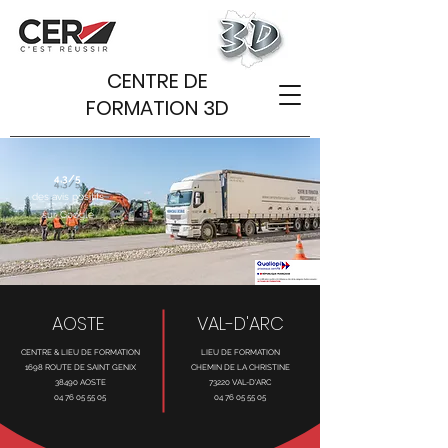
CENTRE DE
FORMATION 3D
4,3/5
des avis positifs
sur Google
AOSTE
VAL-D'ARC
CENTRE & LIEU DE FORMATION
LIEU DE FORMATION
1698 ROUTE DE SAINT GENIX
CHEMIN DE LA CHRISTINE
38490 AOSTE
73220 VAL-D'ARC
04 76 05 55 05
04 76 05 55 05